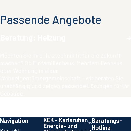
Passende Angebote
Beratung: Heizung
Möchten Sie Ihre Heiztechnik fit für die Zukunft
machen? Ob Einfamilienhaus, Mehrfamilienhaus
oder Wohnung in einer
Wohneigentümergemeinschaft – wir beraten Sie
unabhängig und zeigen passende Lösungen für Ihr
Gebäude.
KEK - Karlsruher
Navigation
Beratungs-
Energie- und
Hotline
Kontakt