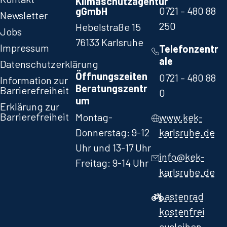
Klimaschutzagentur
0721 – 480 88
gGmbH
Newsletter
250​
Hebelstraße 15
Jobs
76133 Karlsruhe
Impressum
Telefonzentr
ale
Datenschutzerklärung
Öffnungszeiten
0721 – 480 88
Information zur
Beratungszentr
Barrierefreiheit
0​
um
Erklärung zur
Barrierefreiheit
Montag-
www.kek-
Donnerstag: 9-12
karlsruhe.de
Uhr und 13-17 Uhr
info@kek-
Freitag: 9-14 Uhr
karlsruhe.de
Lastenrad
kostenfrei
ausleihen