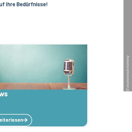
uf Ihre Bedürfnisse!
© shutterstock/korkeng
ws
eiterlesen