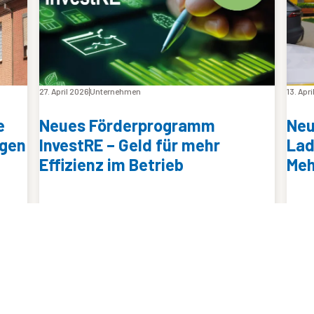
27. April 2026
Unternehmen
13. Apr
e
Neues Förderprogramm
Neu
egen
InvestRE – Geld für mehr
Lad
Effizienz im Betrieb
Meh
enen
Kleine und mittlere Unternehmen in Baden-
Mit i
s
Württemberg können ab sofort
Ausb
Fördergelder für Investitionen erhalten, die
Mehr
Rohstoffe und Materialien einsparen. Das
werde
or.
Programm heißt InvestRE.
we