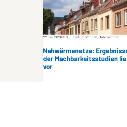
22. Mai 2026
KEK
,
Eigentümer*innen
,
Unternehmen
Nahwärmenetze: Ergebniss
der Machbarkeitsstudien li
vor
Die Stadt Karlsruhe hat in den vergang
Monaten auf Basis des Energieleitplan
untersuchen lassen, ob und wo eine
klimaneutrale Nahwärmeversorgung
möglich ist. Nun liegen die Ergebnisse v