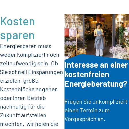
Kosten
sparen
Energiesparen muss
weder kompliziert noch
zeitaufwendig sein. Ob
Interesse an einer
Sie schnell Einsparungen
kostenfreien
erzielen, große
Energieberatung?
Kostenblöcke angehen
oder Ihren Betrieb
Fragen Sie unkompliziert
nachhaltig für die
einen Termin zum
Zukunft aufstellen
Vorgespräch an.
möchten, wir holen Sie