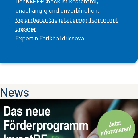
Der
KEFF+
Check ist kostenfrei,
unabhängig und unverbindlich.
Vereinbaren Sie jetzt einen Termin mit
unserer
Expertin Farikha Idrissova.
News