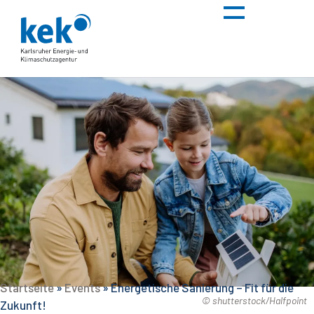
Startseite
»
Events
»
Energetische Sanierung – Fit für die
© shutterstock/Halfpoint
Zukunft!