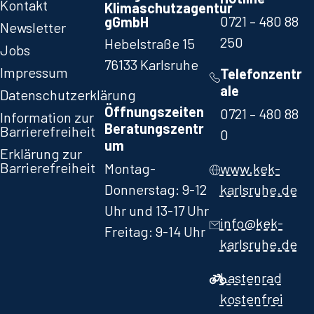
Kontakt
Klimaschutzagentur
0721 – 480 88
gGmbH
Newsletter
250​
Hebelstraße 15
Jobs
76133 Karlsruhe
Impressum
Telefonzentr
ale
Datenschutzerklärung
Öffnungszeiten
0721 – 480 88
Information zur
Beratungszentr
Barrierefreiheit
0​
um
Erklärung zur
Barrierefreiheit
Montag-
www.kek-
Donnerstag: 9-12
karlsruhe.de
Uhr und 13-17 Uhr
info@kek-
Freitag: 9-14 Uhr
karlsruhe.de
Lastenrad
kostenfrei