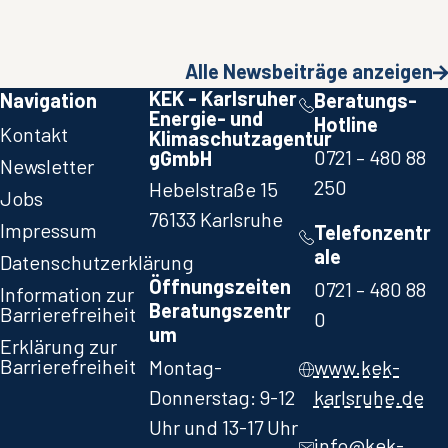
Alle Newsbeiträge anzeigen
KEK - Karlsruher
Navigation
Beratungs-
Energie- und
Hotline
Kontakt
Klimaschutzagentur
0721 – 480 88
gGmbH
Newsletter
250​
Hebelstraße 15
Jobs
76133 Karlsruhe
Impressum
Telefonzentr
ale
Datenschutzerklärung
Öffnungszeiten
0721 – 480 88
Information zur
Beratungszentr
Barrierefreiheit
0​
um
Erklärung zur
Barrierefreiheit
Montag-
www.kek-
Donnerstag: 9-12
karlsruhe.de
Uhr und 13-17 Uhr
info@kek-