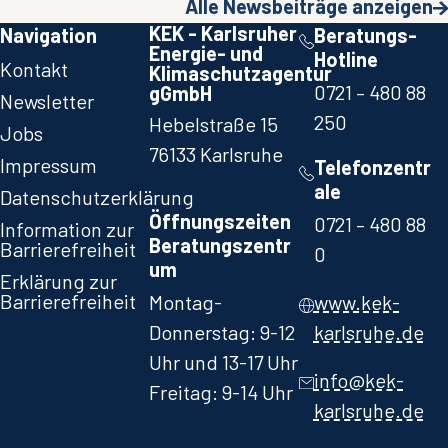
Alle Newsbeiträge anzeigen
KEK - Karlsruher
Navigation
Beratungs-
Energie- und
Hotline
Kontakt
Klimaschutzagentur
0721 – 480 88
gGmbH
Newsletter
250​
Hebelstraße 15
Jobs
76133 Karlsruhe
Impressum
Telefonzentr
ale
Datenschutzerklärung
Öffnungszeiten
0721 – 480 88
Information zur
Beratungszentr
Barrierefreiheit
0​
um
Erklärung zur
Barrierefreiheit
Montag-
www.kek-
Donnerstag: 9-12
karlsruhe.de
Uhr und 13-17 Uhr
info@kek-
Freitag: 9-14 Uhr
karlsruhe.de