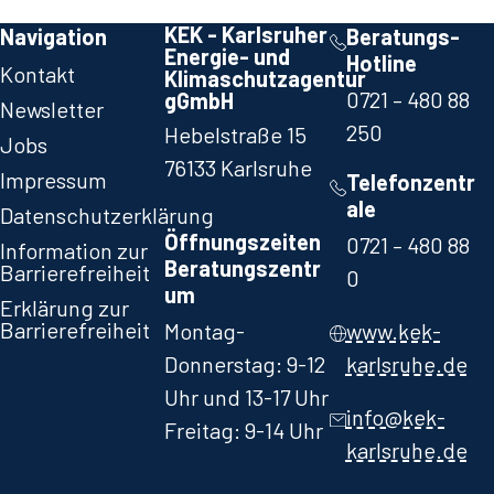
KEK - Karlsruher
Navigation
Beratungs-
Energie- und
Hotline
Kontakt
Klimaschutzagentur
0721 – 480 88
gGmbH
Newsletter
250​
Hebelstraße 15
Jobs
76133 Karlsruhe
Impressum
Telefonzentr
ale
Datenschutzerklärung
Öffnungszeiten
0721 – 480 88
Information zur
Beratungszentr
Barrierefreiheit
0​
um
Erklärung zur
Barrierefreiheit
Montag-
www.kek-
Donnerstag: 9-12
karlsruhe.de
Uhr und 13-17 Uhr
info@kek-
Freitag: 9-14 Uhr
karlsruhe.de