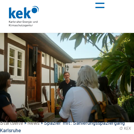
Startseite
»
News
»
Spazier‘ mit: Sanierungsspaziergang
© KEK
Karlsruhe