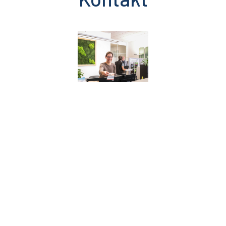
Team für Karlsruher Bürgerinnen & Bürger
Unsere Beraterinnen und Berater helfen Ihnen gerne
weiter!
Kontaktieren Sie uns:
0721 – 480 88 250
beratungszentrum@kek-karlsruhe.de
Passende Events