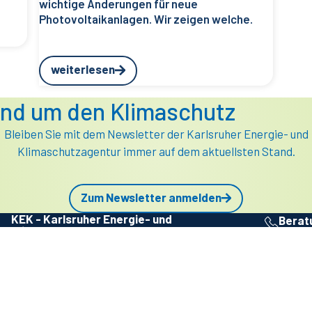
wichtige Änderungen für neue
Photovoltaikanlagen. Wir zeigen welche.
weiterlesen
nd um den Klimaschutz
Bleiben Sie mit dem Newsletter der Karlsruher Energie- und
Klimaschutzagentur immer auf dem aktuellsten Stand.
Zum Newsletter anmelden
KEK - Karlsruher Energie- und
Berat
Klimaschutzagentur gGmbH
0721 –
Hebelstraße 15
Telef
76133 Karlsruhe
0721 – 
Öffnungszeiten Beratungszentrum