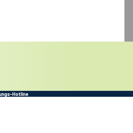
© shutterstock/BrAt82
ungs-Hotline
 480 88 250​
onzentrale
480 88 0​