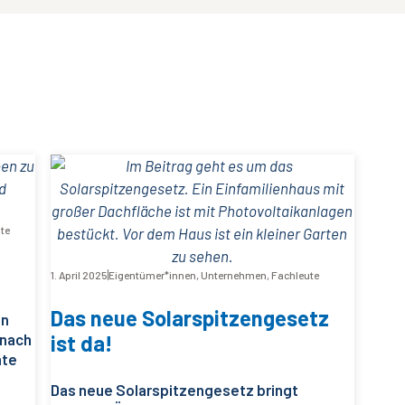
te
1. April 2025
Eigentümer*innen
,
Unternehmen
,
Fachleute
Das neue Solarspitzengesetz
on
anach
ist da!
nte
Das neue Solarspitzengesetz bringt