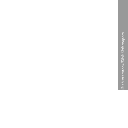
© shutterstock/Dilok Klaisataporn